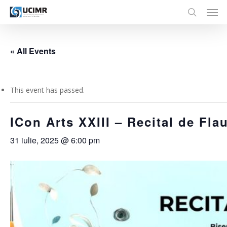
Men
Skip
to
search
main
content
« All Events
This event has passed.
ICon Arts XXIII – Recital de Fla
31 iulie, 2025 @ 6:00 pm