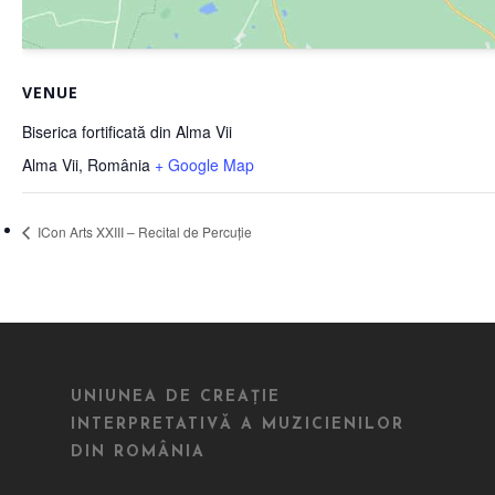
VENUE
Biserica fortificată din Alma Vii
Alma Vii
,
România
+ Google Map
ICon Arts XXIII – Recital de Percuție
UNIUNEA DE CREAȚIE
INTERPRETATIVĂ A MUZICIENILOR
DIN ROMÂNIA