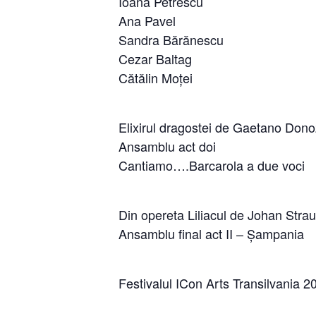
Ioana Petrescu
Ana Pavel
Sandra Bărănescu
Cezar Baltag
Cătălin Moței
Elixirul dragostei de Gaetano Donoz
Ansamblu act doi
Cantiamo….Barcarola a due voci
Din opereta Liliacul de Johan Stra
Ansamblu final act II – Șampania
Festivalul ICon Arts Transilvania 20