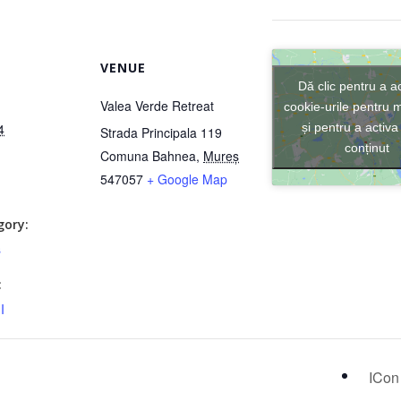
VENUE
Dă clic pentru a a
Valea Verde Retreat
cookie-urile pentru 
și pentru a activa
4
Strada Principala 119
conținut
Comuna Bahnea
,
Mureș
547057
+ Google Map
gory:
s
:
I
ICon