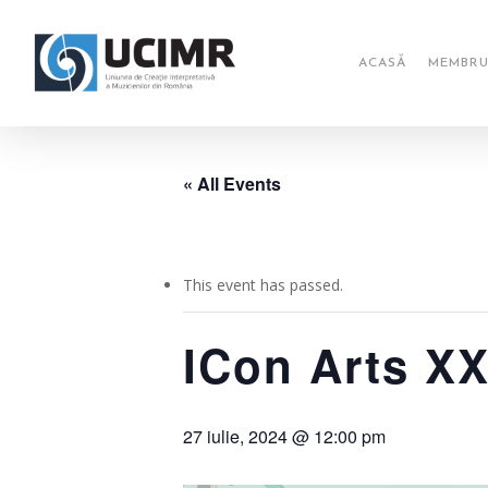
Skip
to
main
ACASĂ
MEMBRU
content
« All Events
This event has passed.
ICon Arts XX
27 iulie, 2024 @ 12:00 pm