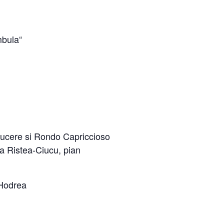
mbula“
ducere si Rondo Capriccioso
a Ristea-Ciucu, pian
 Hodrea