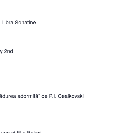
 Libra Sonatine
ty 2nd
pădurea adormită” de P.I. Ceaikovski
uma și Ella Bokor