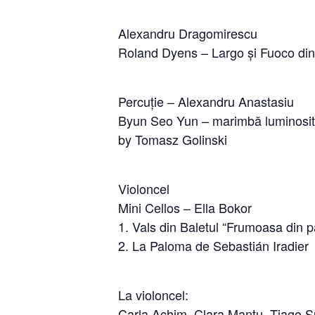
Alexandru Dragomirescu
Roland Dyens – Largo și Fuoco din
Percuție – Alexandru Anastasiu
Byun Seo Yun – marimbă luminosi
by Tomasz Golinski
Violoncel
Mini Cellos – Ella Bokor
1. Vals din Baletul “Frumoasa din 
2. La Paloma de Sebastián Iradier
La violoncel:
Carla Achim, Clara Mantu, Tiago S