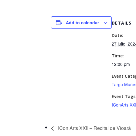
Add to calendar
DETAILS
Date:
27 iulie, 202
Time:
12:00 pm
Event Cate
Targu Mure
Event Tags
IConArts XXI
ICon Arts XXII – Recital de Vioară