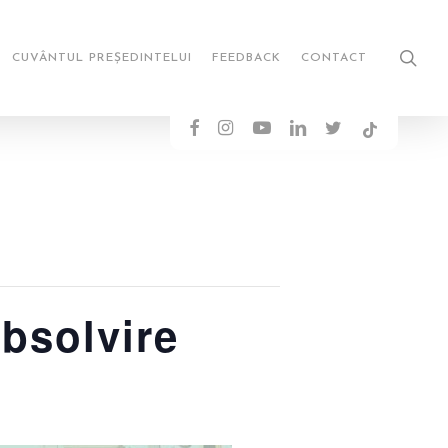
sea
CUVÂNTUL PREȘEDINTELUI
FEEDBACK
CONTACT
FACEBOOK
INSTAGRAM
YOUTUBE
LINKEDIN
TWITTER
TIKTOK
Absolvire