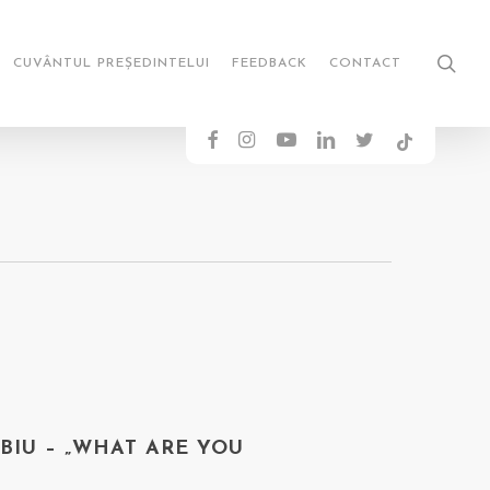
sea
CUVÂNTUL PREȘEDINTELUI
FEEDBACK
CONTACT
FACEBOOK
INSTAGRAM
YOUTUBE
LINKEDIN
TWITTER
TIKTOK
BIU – „WHAT ARE YOU