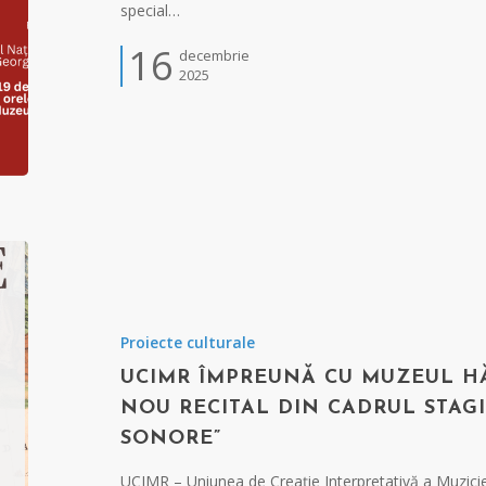
special…
16
decembrie
2025
Proiecte culturale
UCIMR ÎMPREUNĂ CU MUZEUL HĂ
NOU RECITAL DIN CADRUL STAGI
SONORE”
UCIMR – Uniunea de Creație Interpretativă a Muzic